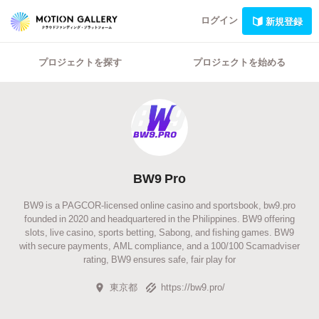
ログイン
新規登録
プロジェクトを探す
プロジェクトを始める
BW9 Pro
BW9 is a PAGCOR-licensed online casino and sportsbook, bw9.pro
founded in 2020 and headquartered in the Philippines. BW9 offering
slots, live casino, sports betting, Sabong, and fishing games. BW9
with secure payments, AML compliance, and a 100/100 Scamadviser
rating, BW9 ensures safe, fair play for
東京都
https://bw9.pro/