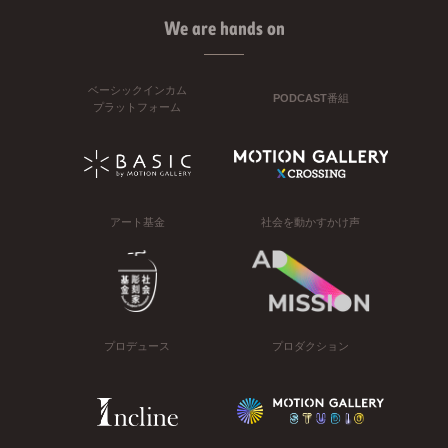
We are hands on
ベーシックインカム
PODCAST番組
プラットフォーム
アート基金
社会を動かすかけ声
プロデュース
プロダクション