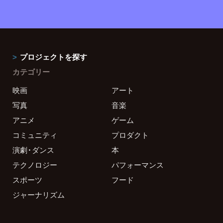
プロジェクトを探す
カテゴリー
映画
アート
写真
音楽
アニメ
ゲーム
コミュニティ
プロダクト
演劇・ダンス
本
テクノロジー
パフォーマンス
スポーツ
フード
ジャーナリズム