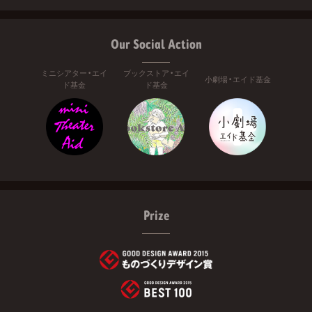
Our Social Action
ミニシアター・エイ
ブックストア・エイ
小劇場・エイド基金
ド基金
ド基金
Prize