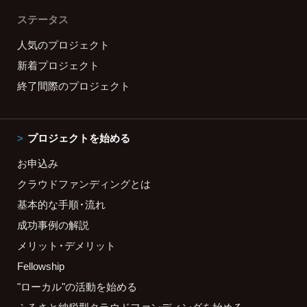
ステータス
人気のプロジェクト
新着プロジェクト
終了間際のプロジェクト
プロジェクトを始める
お申込み
クラウドファンディングとは
基本的な手順・流れ
成功事例の解説
メリット・デメリット
Fellowship
"ローカル"の活動を始める