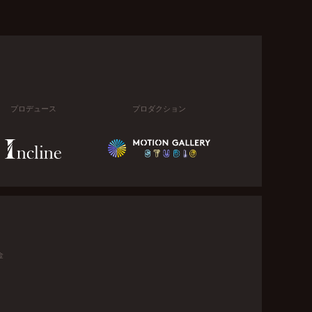
プロデュース
プロダクション
金