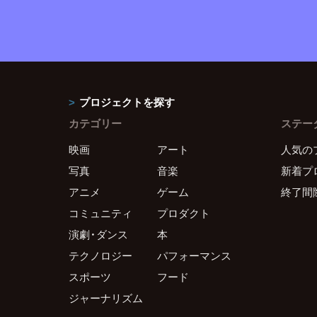
プロジェクトを探す
カテゴリー
ステー
映画
アート
人気の
写真
音楽
新着プ
アニメ
ゲーム
終了間
コミュニティ
プロダクト
演劇・ダンス
本
テクノロジー
パフォーマンス
スポーツ
フード
ジャーナリズム