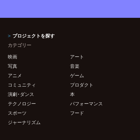
プロジェクトを探す
カテゴリー
映画
アート
写真
音楽
アニメ
ゲーム
コミュニティ
プロダクト
演劇・ダンス
本
テクノロジー
パフォーマンス
スポーツ
フード
ジャーナリズム