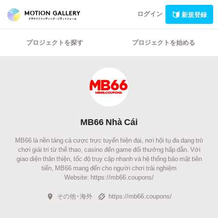
ログイン
新規登録
プロジェクトを探す
プロジェクトを始める
MB66 Nhà Cái
MB66 là nền tảng cá cược trực tuyến hiện đại, nơi hội tụ đa dạng trò
chơi giải trí từ thể thao, casino đến game đổi thưởng hấp dẫn. Với
giao diện thân thiện, tốc độ truy cập nhanh và hệ thống bảo mật tiên
tiến, MB66 mang đến cho người chơi trải nghiệm
Website: https://mb66.coupons/
その他・海外
https://mb66.coupons/