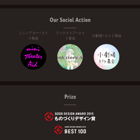
Our Social Action
ミニシアター・エイ
ブックストア・エイ
小劇場・エイド基金
ド基金
ド基金
Prize