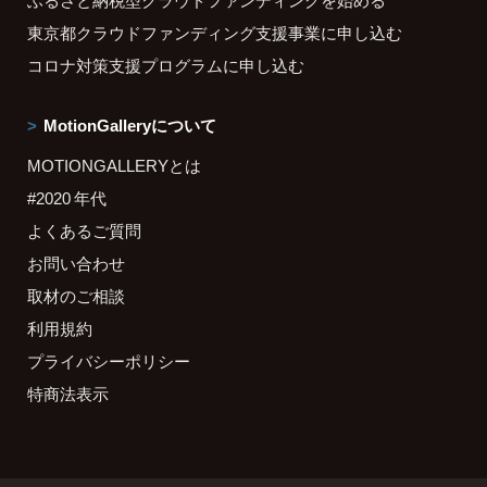
ふるさと納税型クラウドファンディングを始める
東京都クラウドファンディング支援事業に申し込む
コロナ対策支援プログラムに申し込む
MotionGalleryについて
MOTIONGALLERYとは
#2020 年代
よくあるご質問
お問い合わせ
取材のご相談
利用規約
プライバシーポリシー
特商法表示