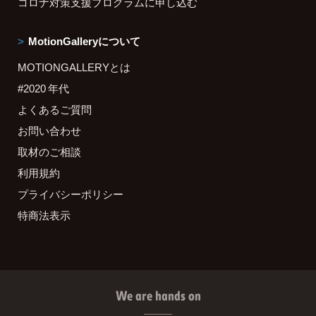
コロナ対策支援プログラムに申し込む
MotionGalleryについて
MOTIONGALLERYとは
#2020 年代
よくあるご質問
お問い合わせ
取材のご相談
利用規約
プライバシーポリシー
特商法表示
We are hands on