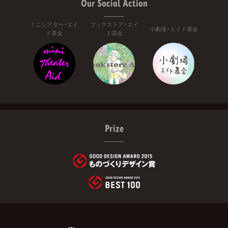
Our Social Action
ミニシアター・エイ
ブックストア・エイ
小劇場・エイド基金
ド基金
ド基金
Prize