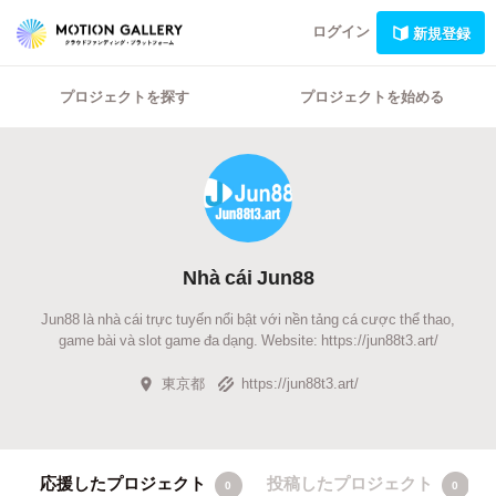
ログイン
新規登録
プロジェクトを探す
プロジェクトを始める
Nhà cái Jun88
Jun88 là nhà cái trực tuyến nổi bật với nền tảng cá cược thể thao,
game bài và slot game đa dạng. Website: https://jun88t3.art/
東京都
https://jun88t3.art/
応援したプロジェクト
投稿したプロジェクト
0
0