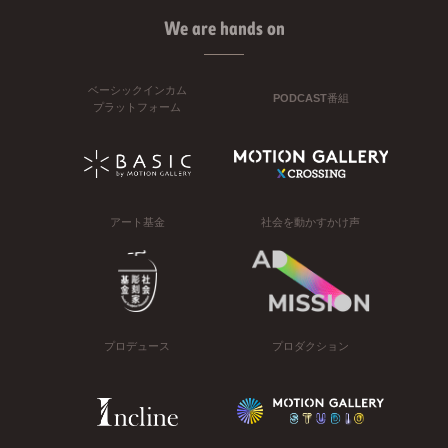
We are hands on
ベーシックインカム
PODCAST番組
プラットフォーム
アート基金
社会を動かすかけ声
プロデュース
プロダクション