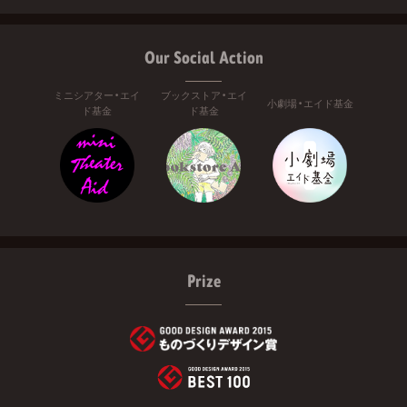
Our Social Action
ミニシアター・エイ
ブックストア・エイ
小劇場・エイド基金
ド基金
ド基金
Prize