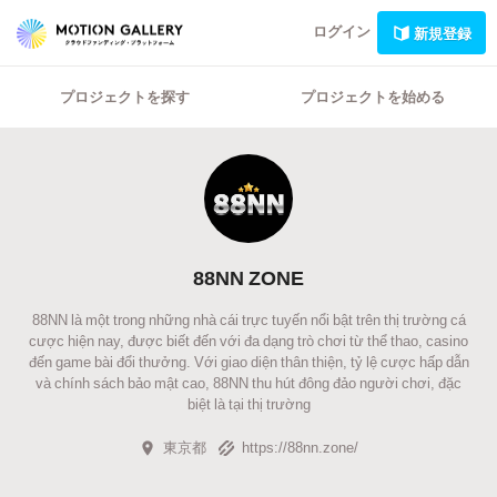
ログイン
新規登録
プロジェクトを探す
プロジェクトを始める
88NN ZONE
88NN là một trong những nhà cái trực tuyến nổi bật trên thị trường cá
cược hiện nay, được biết đến với đa dạng trò chơi từ thể thao, casino
đến game bài đổi thưởng. Với giao diện thân thiện, tỷ lệ cược hấp dẫn
và chính sách bảo mật cao, 88NN thu hút đông đảo người chơi, đặc
biệt là tại thị trường
東京都
https://88nn.zone/