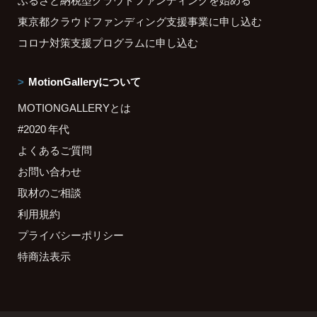
ふるさと納税型クラウドファンディングを始める
東京都クラウドファンディング支援事業に申し込む
コロナ対策支援プログラムに申し込む
MotionGalleryについて
MOTIONGALLERYとは
#2020 年代
よくあるご質問
お問い合わせ
取材のご相談
利用規約
プライバシーポリシー
特商法表示