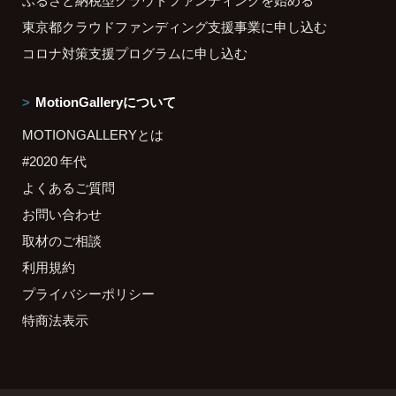
ふるさと納税型クラウドファンディングを始める
東京都クラウドファンディング支援事業に申し込む
コロナ対策支援プログラムに申し込む
MotionGalleryについて
MOTIONGALLERYとは
#2020 年代
よくあるご質問
お問い合わせ
取材のご相談
利用規約
プライバシーポリシー
特商法表示