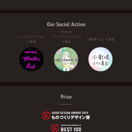
Our Social Action
ミニシアター・エイ
ブックストア・エイ
小劇場・エイド基金
ド基金
ド基金
Prize