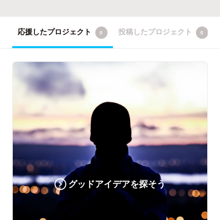
応援したプロジェクト
投稿したプロジェクト
0
0
グッドアイデアを探そう