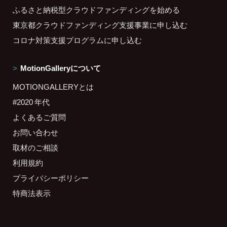
ふるさと納税型クラウドファンディングを始める
東京都クラウドファンディング支援事業に申し込む
コロナ対策支援プログラムに申し込む
MotionGalleryについて
MOTIONGALLERYとは
#2020 年代
よくあるご質問
お問い合わせ
取材のご相談
利用規約
プライバシーポリシー
特商法表示