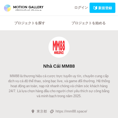
ログイン
新規登録
プロジェクトを探す
プロジェクトを始める
Nhà Cái MM88
MM88 là thương hiệu cá cược trực tuyến uy tín, chuyên cung cấp
dịch vụ cá độ thể thao, sòng bạc live, và game đổi thưởng. Hệ thống
hoạt động an toàn, nạp rút nhanh chóng và chăm sóc khách hàng
24/7. Là lựa chọn hàng đầu cho người chơi yêu thích sự công bằng
và minh bạch trong năm 2025.
東京都
https://mm88.space/