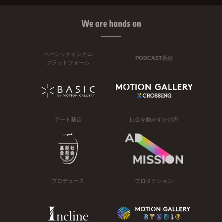
We are hands on
ベーシックインカム
PODCAST番組
プラットフォーム
アート基金
社会を動かすかけ声
プロデュース
プロダクション