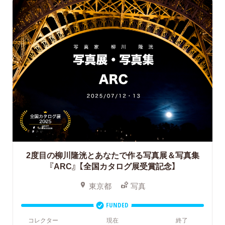
2度目の柳川隆洸とあなたで作る写真展＆写真集
『ARC』
【全国カタログ展受賞記念】
東京都
写真
FUNDED
コレクター
現在
終了