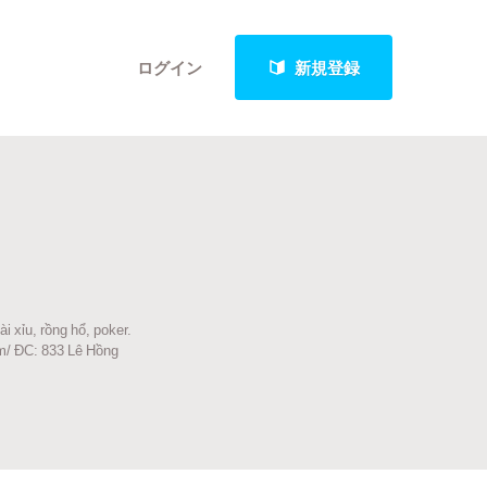
ログイン
新規登録
クト
ài xỉu, rồng hổ, poker.
最新進捗報告から探す
om/ ĐC: 833 Lê Hồng