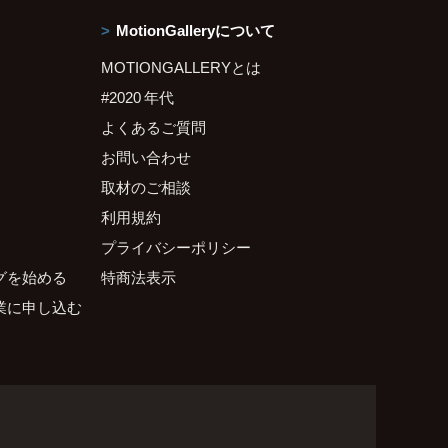
MotionGalleryについて
MOTIONGALLERYとは
#2020 年代
よくあるご質問
お問い合わせ
取材のご相談
利用規約
プライバシーポリシー
グを始める
特商法表示
業に申し込む