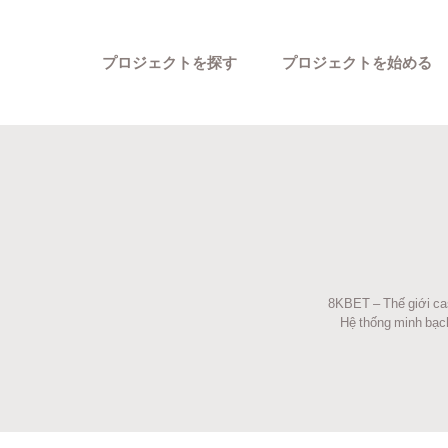
プロジェクトを探す
プロジェクトを始める
8KBET – Thế giới casin
カテゴリーから探す
Hệ thống minh bạch