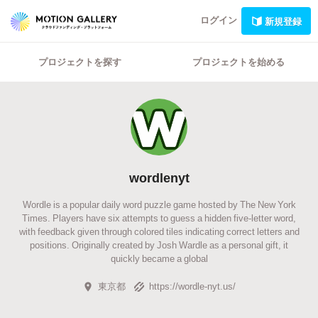
ログイン
新規登録
プロジェクトを探す
プロジェクトを始める
wordlenyt
Wordle is a popular daily word puzzle game hosted by The New York
Times. Players have six attempts to guess a hidden five-letter word,
with feedback given through colored tiles indicating correct letters and
positions. Originally created by Josh Wardle as a personal gift, it
quickly became a global
東京都
https://wordle-nyt.us/