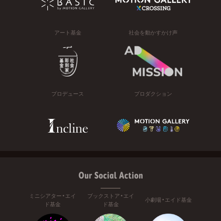
アート基金
社会を動かすかけ声
プロデュース
プロダクション
Our Social Action
ミニシアター・エイ
ブックストア・エイ
小劇場・エイド基金
ド基金
ド基金