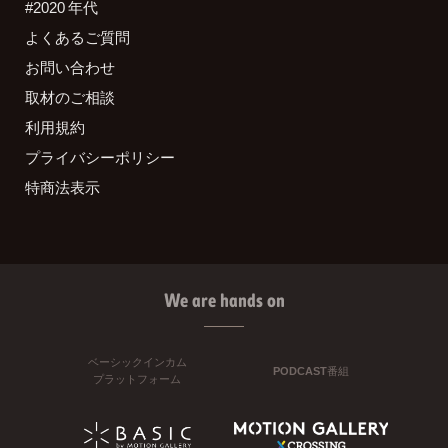
#2020 年代
よくあるご質問
お問い合わせ
取材のご相談
利用規約
プライバシーポリシー
特商法表示
We are hands on
ベーシックインカム
PODCAST番組
プラットフォーム