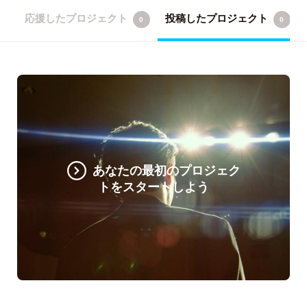
応援したプロジェクト
投稿したプロジェクト
0
0
あなたの最初のプロジェク
トをスタートしよう