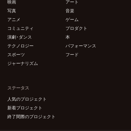
映画
アート
写真
音楽
アニメ
ゲーム
コミュニティ
プロダクト
演劇・ダンス
本
テクノロジー
パフォーマンス
スポーツ
フード
ジャーナリズム
ステータス
人気のプロジェクト
新着プロジェクト
終了間際のプロジェクト