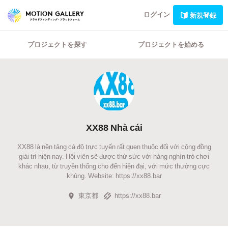
ログイン
新規登録
プロジェクトを探す
プロジェクトを始める
XX88 Nhà cái
XX88 là nền tảng cá độ trực tuyến rất quen thuộc đối với cộng đồng
giải trí hiện nay. Hội viên sẽ được thử sức với hàng nghìn trò chơi
khác nhau, từ truyền thống cho đến hiện đại, với mức thưởng cực
khủng. Website: https://xx88.bar
東京都
https://xx88.bar