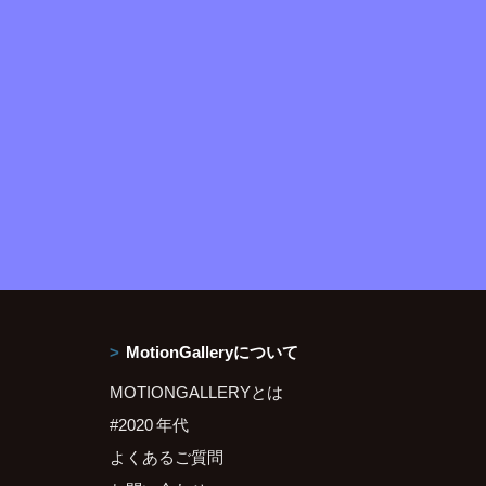
MotionGalleryについて
MOTIONGALLERYとは
#2020 年代
よくあるご質問