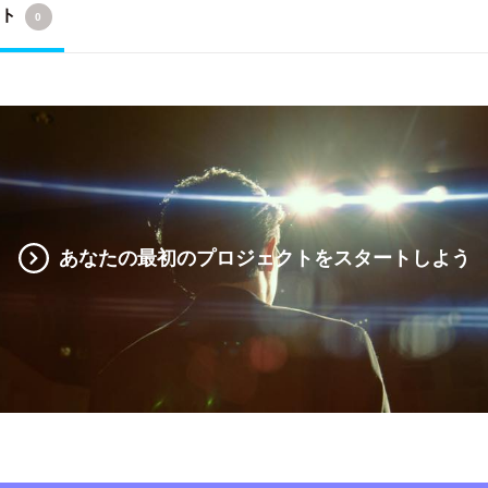
クト
0
あなたの最初のプロジェクトをスタートしよう