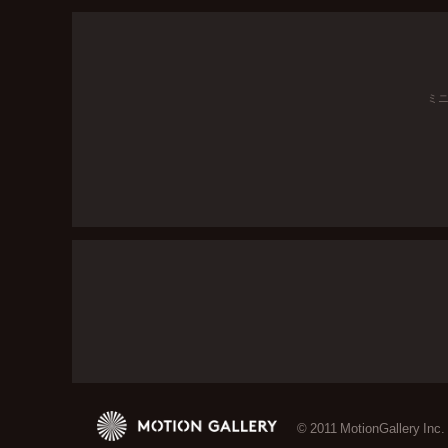
ミ
© 2011 MotionGallery Inc.