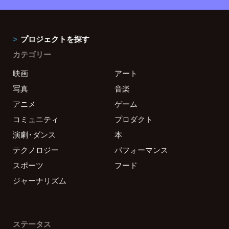
プロジェクトを探す
カテゴリー
映画
アート
写真
音楽
アニメ
ゲーム
コミュニティ
プロダクト
演劇・ダンス
本
テクノロジー
パフォーマンス
スポーツ
フード
ジャーナリズム
ステータス