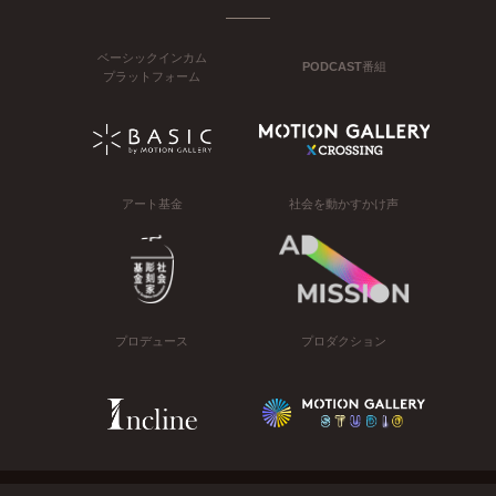
ベーシックインカム
PODCAST番組
プラットフォーム
アート基金
社会を動かすかけ声
プロデュース
プロダクション