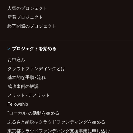
人気のプロジェクト
新着プロジェクト
終了間際のプロジェクト
プロジェクトを始める
お申込み
クラウドファンディングとは
基本的な手順・流れ
成功事例の解説
メリット・デメリット
Fellowship
"ローカル"の活動を始める
ふるさと納税型クラウドファンディングを始める
東京都クラウドファンディング支援事業に申し込む