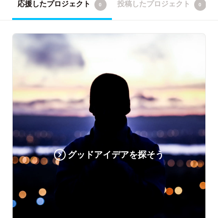
応援したプロジェクト
投稿したプロジェクト
0
0
グッドアイデアを探そう