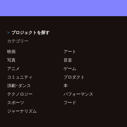
プロジェクトを探す
カテゴリー
映画
アート
写真
音楽
アニメ
ゲーム
コミュニティ
プロダクト
演劇・ダンス
本
テクノロジー
パフォーマンス
スポーツ
フード
ジャーナリズム