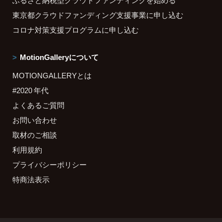
ふるさと納税型クラウドファンディングを始める
東京都クラウドファンディング支援事業に申し込む
コロナ対策支援プログラムに申し込む
MotionGalleryについて
MOTIONGALLERYとは
#2020 年代
よくあるご質問
お問い合わせ
取材のご相談
利用規約
プライバシーポリシー
特商法表示