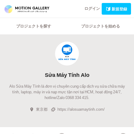
ログイン
新規登録
プロジェクトを探す
プロジェクトを始める
Sửa Máy Tính Alo
Alo Sửa Máy Tính là đơn vị chuyên cung cấp dịch vụ sửa chữa máy
tính, laptop, máy in và nạp mực tận nơi tại HCM, hoạt động 24/7,
hotline/Zalo 0368 334 415.
東京都
https://alosuamaytinh.com/