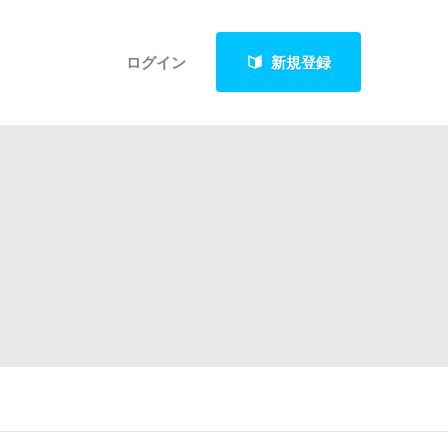
ログイン
新規登録
クト
最新進捗報告から探す