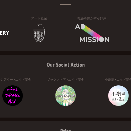
アート基金
社会を動かすかけ声
Our Social Action
ニシアター・エイド基金
ブックストア・エイド基金
小劇場・エイド基