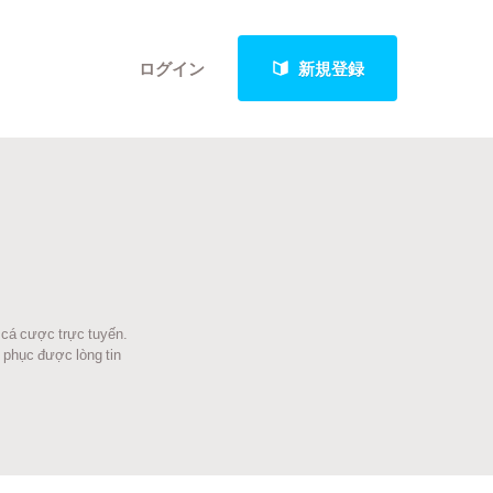
ログイン
新規登録
クト
 cá cược trực tuyến.
最新進捗報告から探す
 phục được lòng tin