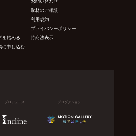
お問い合わせ
取材のご相談
利用規約
プライバシーポリシー
グを始める
特商法表示
業に申し込む
プロデュース
プロダクション