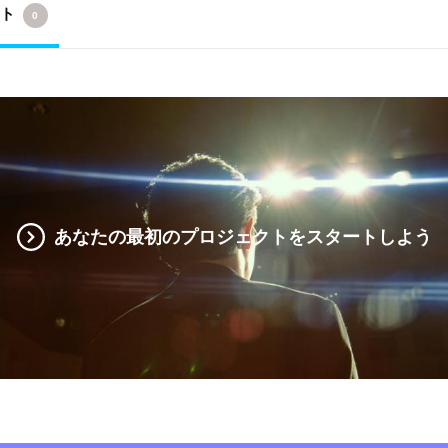
クト
0
あなたの最初のプロジェクトをスタートしよう