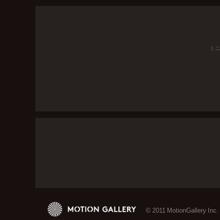
ミ
© 2011 MotionGallery Inc.