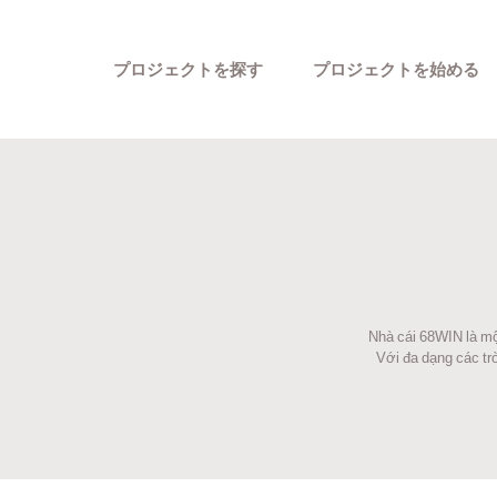
プロジェクトを探す
プロジェクトを始める
Nhà cái 68WIN là mộ
カテゴリーから探す
Với đa dạng các tr