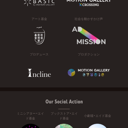
アート基金
社会を動かすかけ声
プロデュース
プロダクション
Our Social Action
ミニシアター・エイ
ブックストア・エイ
小劇場・エイド基金
ド基金
ド基金