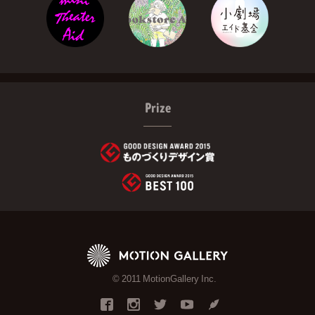
Prize
© 2011 MotionGallery Inc.