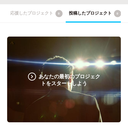
応援したプロジェクト
投稿したプロジェクト
0
0
あなたの最初のプロジェク
トをスタートしよう