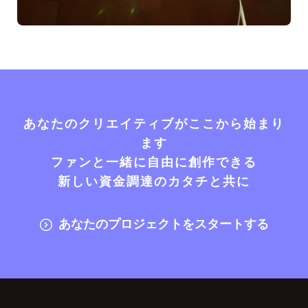
あなたのクリエイティブがここから始まり
ます
ファンと一緒に自由に創作できる
新しい資金調達のカタチと共に
あなたのプロジェクトをスタートする