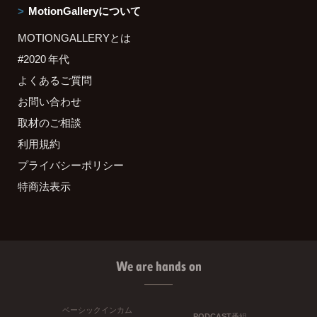
MotionGalleryについて
MOTIONGALLERYとは
#2020 年代
よくあるご質問
お問い合わせ
取材のご相談
利用規約
プライバシーポリシー
特商法表示
We are hands on
ベーシックインカム
PODCAST番組