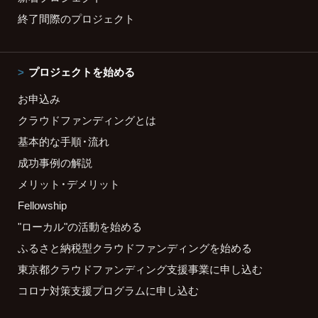
終了間際のプロジェクト
プロジェクトを始める
お申込み
クラウドファンディングとは
基本的な手順・流れ
成功事例の解説
メリット・デメリット
Fellowship
"ローカル"の活動を始める
ふるさと納税型クラウドファンディングを始める
東京都クラウドファンディング支援事業に申し込む
コロナ対策支援プログラムに申し込む