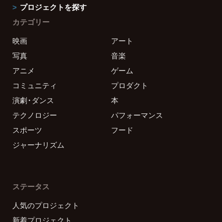
プロジェクトを探す
カテゴリー
映画
アート
写真
音楽
アニメ
ゲーム
コミュニティ
プロダクト
演劇・ダンス
本
テクノロジー
パフォーマンス
スポーツ
フード
ジャーナリズム
ステータス
人気のプロジェクト
新着プロジェクト