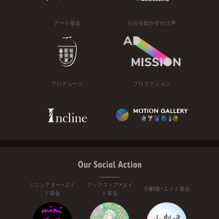
アート基金
社会を動かすかけ声
プロデュース
プロダクション
Our Social Action
ミニシアター・エイ
ブックストア・エイ
小劇場・エイド基金
ド基金
ド基金