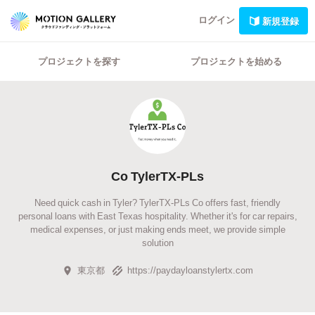
ログイン
新規登録
プロジェクトを探す
プロジェクトを始める
Co TylerTX-PLs
Need quick cash in Tyler? TylerTX-PLs Co offers fast, friendly
personal loans with East Texas hospitality. Whether it's for car repairs,
medical expenses, or just making ends meet, we provide simple
solution
東京都
https://paydayloanstylertx.com