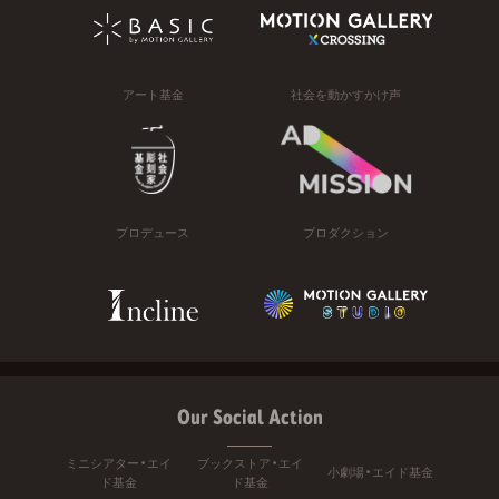
アート基金
社会を動かすかけ声
プロデュース
プロダクション
Our Social Action
ミニシアター・エイ
ブックストア・エイ
小劇場・エイド基金
ド基金
ド基金