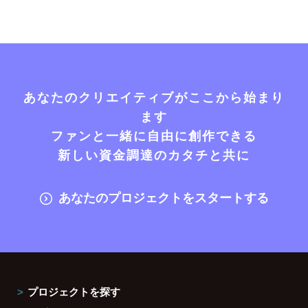
あなたのクリエイティブがここから始まり
ます
ファンと一緒に自由に創作できる
新しい資金調達のカタチと共に
あなたのプロジェクトをスタートする
プロジェクトを探す