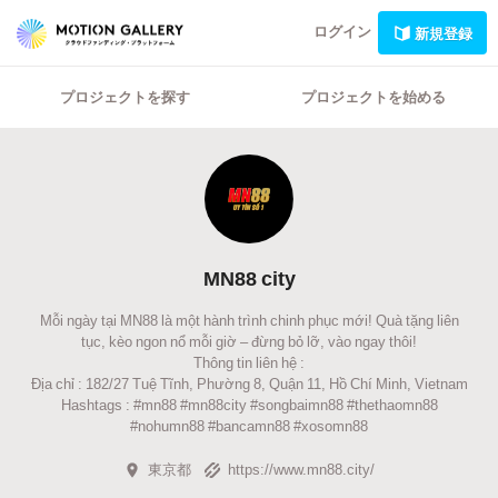
ログイン
新規登録
プロジェクトを探す
プロジェクトを始める
MN88 city
Mỗi ngày tại MN88 là một hành trình chinh phục mới! Quà tặng liên
tục, kèo ngon nổ mỗi giờ – đừng bỏ lỡ, vào ngay thôi!
Thông tin liên hệ :
Địa chỉ : 182/27 Tuệ Tĩnh, Phường 8, Quận 11, Hồ Chí Minh, Vietnam
Hashtags : #mn88 #mn88city #songbaimn88 #thethaomn88
#nohumn88 #bancamn88 #xosomn88
東京都
https://www.mn88.city/