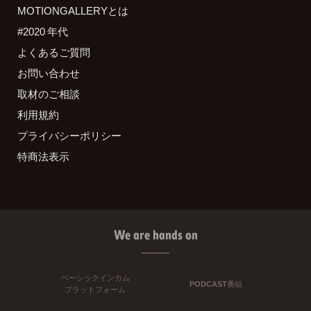
MOTIONGALLERYとは
#2020 年代
よくあるご質問
お問い合わせ
取材のご相談
利用規約
プライバシーポリシー
特商法表示
We are hands on
ベーシックインカム
PODCAST番組
プラットフォーム