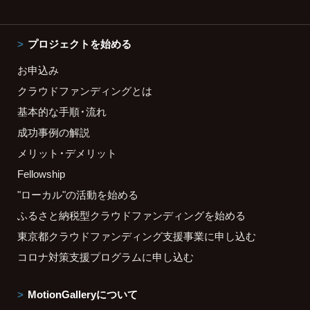
プロジェクトを始める
お申込み
クラウドファンディングとは
基本的な手順・流れ
成功事例の解説
メリット・デメリット
Fellowship
"ローカル"の活動を始める
ふるさと納税型クラウドファンディングを始める
東京都クラウドファンディング支援事業に申し込む
コロナ対策支援プログラムに申し込む
MotionGalleryについて