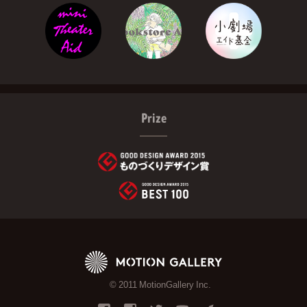
Prize
© 2011 MotionGallery Inc.