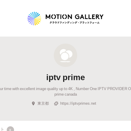
Highlight
人気のプロジェクト
新着プロジェクト
終了間近のプロジェ
iptv prime
Feature
ur time with excellent image quality up to 4K , Number One IPTV PROVIDER
タグから探す
キュレーターから探す
特集から探す
prime canada
東京都
https://iptvprimes.net
Legendary
最新達成プロジェクト
調達額が大きいプロジェクト
クト
0