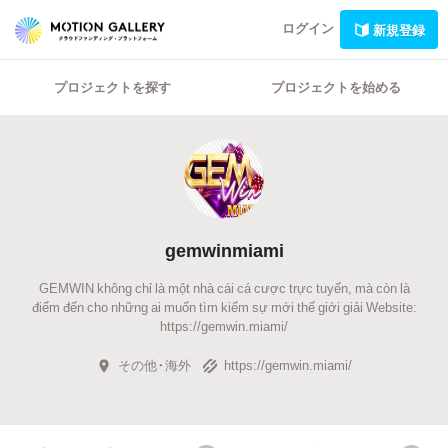
ログイン
新規登録
プロジェクトを探す
プロジェクトを始める
gemwinmiami
GEMWIN không chỉ là một nhà cái cá cược trực tuyến, mà còn là
điểm đến cho những ai muốn tìm kiếm sự mới thế giới giải Website:
https://gemwin.miami/
その他・海外
https://gemwin.miami/