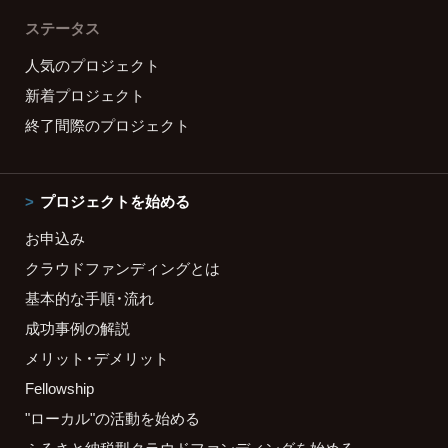
ステータス
人気のプロジェクト
新着プロジェクト
終了間際のプロジェクト
プロジェクトを始める
お申込み
クラウドファンディングとは
基本的な手順・流れ
成功事例の解説
メリット・デメリット
Fellowship
"ローカル"の活動を始める