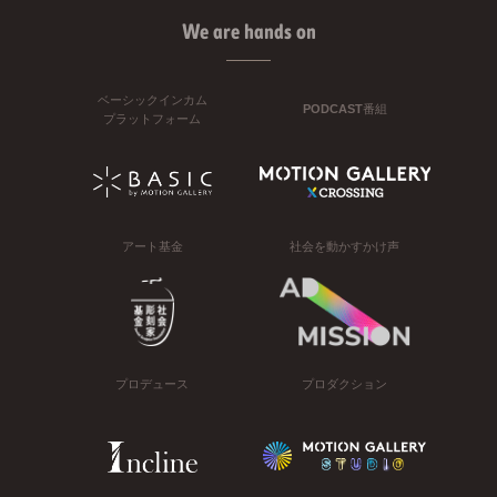
We are hands on
ベーシックインカム
PODCAST番組
プラットフォーム
アート基金
社会を動かすかけ声
プロデュース
プロダクション