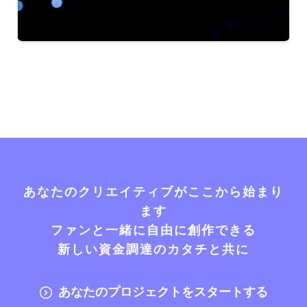
あなたのクリエイティブがここから始まり
ます
ファンと一緒に自由に創作できる
新しい資金調達のカタチと共に
あなたのプロジェクトをスタートする