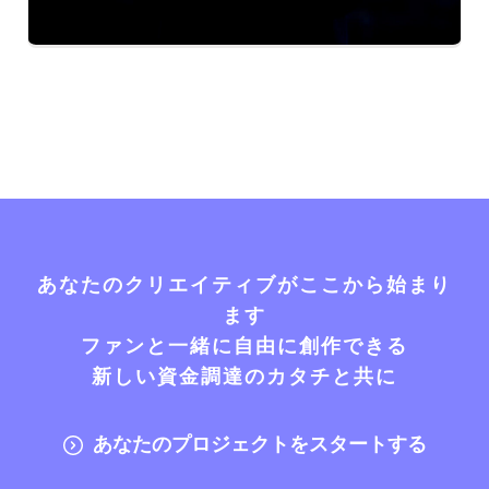
あなたのクリエイティブがここから始まり
ます
ファンと一緒に自由に創作できる
新しい資金調達のカタチと共に
あなたのプロジェクトをスタートする