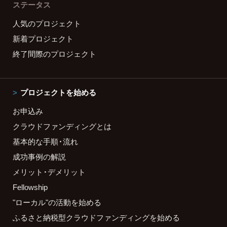
ステータス
人気のプロジェクト
新着プロジェクト
終了間際のプロジェクト
プロジェクトを始める
お申込み
クラウドファンディングとは
基本的な手順・流れ
成功事例の解説
メリット・デメリット
Fellowship
"ローカル"の活動を始める
ふるさと納税型クラウドファンディングを始める