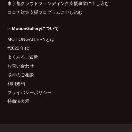
東京都クラウドファンディング支援事業に申し込む
コロナ対策支援プログラムに申し込む
MotionGalleryについて
MOTIONGALLERYとは
#2020 年代
よくあるご質問
お問い合わせ
取材のご相談
利用規約
プライバシーポリシー
特商法表示