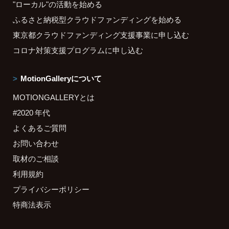
"ローカル"の活動を始める
ふるさと納税型クラウドファンディングを始める
東京都クラウドファンディング支援事業に申し込む
コロナ対策支援プログラムに申し込む
MotionGalleryについて
MOTIONGALLERYとは
#2020 年代
よくあるご質問
お問い合わせ
取材のご相談
利用規約
プライバシーポリシー
特商法表示