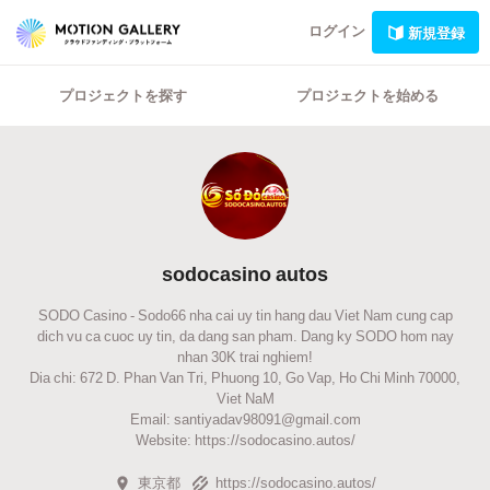
ログイン
新規登録
プロジェクトを探す
プロジェクトを始める
sodocasino autos
SODO Casino - Sodo66 nha cai uy tin hang dau Viet Nam cung cap
dich vu ca cuoc uy tin, da dang san pham. Dang ky SODO hom nay
nhan 30K trai nghiem!
Dia chi: 672 D. Phan Van Tri, Phuong 10, Go Vap, Ho Chi Minh 70000,
Viet NaM
Email: santiyadav98091@gmail.com
Website: https://sodocasino.autos/
東京都
https://sodocasino.autos/