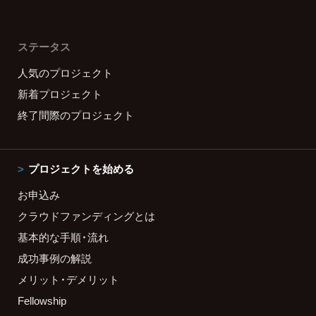
ステータス
人気のプロジェクト
新着プロジェクト
終了間際のプロジェクト
プロジェクトを始める
お申込み
クラウドファンディングとは
基本的な手順・流れ
成功事例の解説
メリット・デメリット
Fellowship