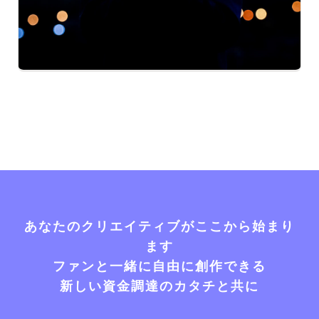
あなたのクリエイティブがここから始まり
ます
ファンと一緒に自由に創作できる
新しい資金調達のカタチと共に