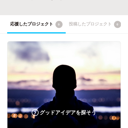
応援したプロジェクト
投稿したプロジェクト
0
0
グッドアイデアを探そう