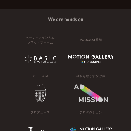
We are hands on
ベーシックインカム
PODCAST番組
プラットフォーム
アート基金
社会を動かすかけ声
プロデュース
プロダクション