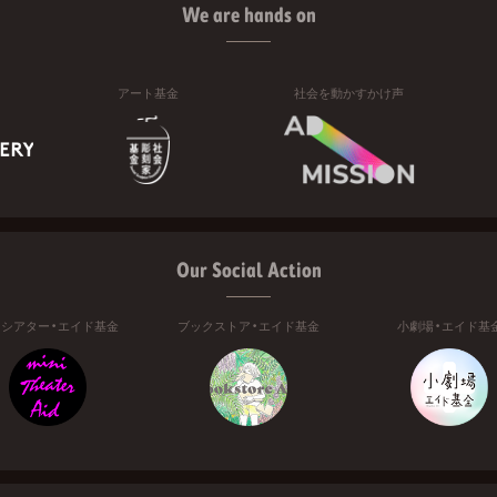
We are hands on
アート基金
社会を動かすかけ声
Our Social Action
ニシアター・エイド基金
ブックストア・エイド基金
小劇場・エイド基