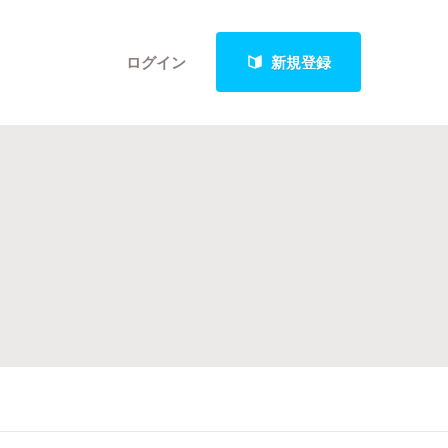
ログイン
新規登録
クト
最新進捗報告から探す