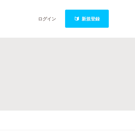
ログイン
新規登録
クト
最新進捗報告から探す