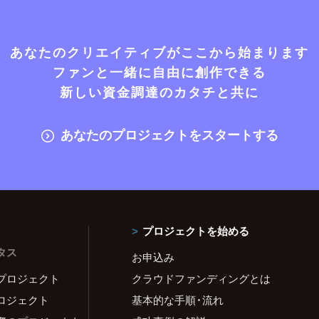
あなたのクリエイティブがここから始まります
ファンと一緒に自由に創作できる
新しい資金調達のカタチと共に
あなたのプロジェクトをスタートする
プロジェクトを始める
タス
お申込み
プロジェクト
クラウドファンディングとは
ロジェクト
基本的な手順・流れ