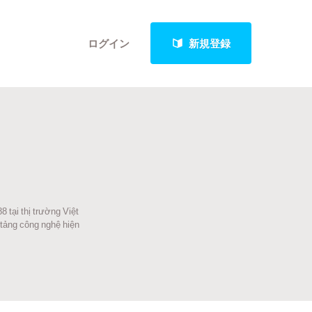
ログイン
新規登録
クト
 tại thị trường Việt
最新進捗報告から探す
 tảng công nghệ hiện