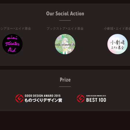
Our Social Action
ニシアター・エイド基金
ブックストア・エイド基金
小劇場・エイド基
Prize