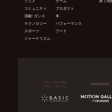
アニメ
ゲーム
終了間
コミュニティ
プロダクト
演劇・ダンス
本
テクノロジー
パフォーマンス
スポーツ
フード
ジャーナリズム
ベーシックインカム
PODCAST番組
プラットフォーム