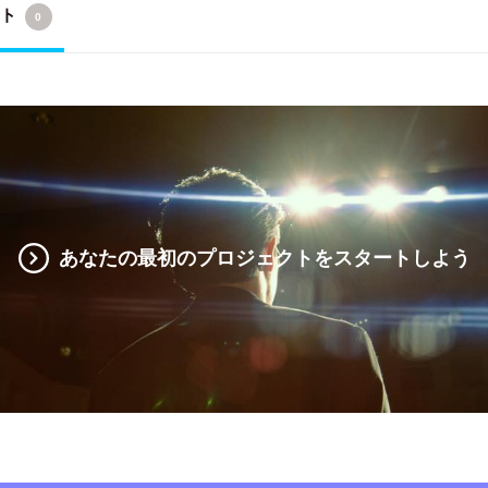
クト
0
あなたの最初のプロジェクトをスタートしよう