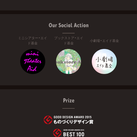
Our Social Action
ミニシアター・エイ
ブックストア・エイ
小劇場・エイド基金
ド基金
ド基金
Prize