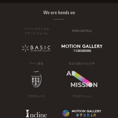
We are hands on
ベーシックインカム
PODCAST番組
プラットフォーム
アート基金
社会を動かすかけ声
プロデュース
プロダクション