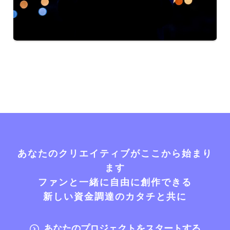
あなたのクリエイティブがここから始まり
ます
ファンと一緒に自由に創作できる
新しい資金調達のカタチと共に
あなたのプロジェクトをスタートする