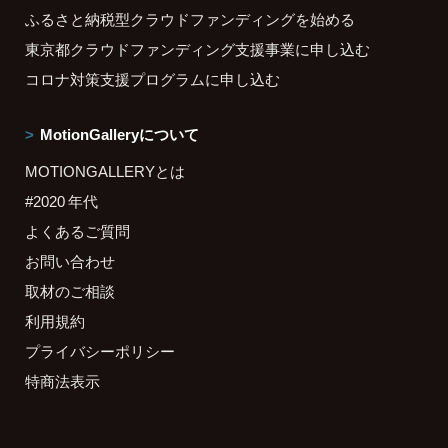
ふるさと納税型クラウドファンディングを始める
東京都クラウドファンディング支援事業に申し込む
コロナ対策支援プログラムに申し込む
MotionGalleryについて
MOTIONGALLERYとは
#2020 年代
よくあるご質問
お問い合わせ
取材のご相談
利用規約
プライバシーポリシー
特商法表示