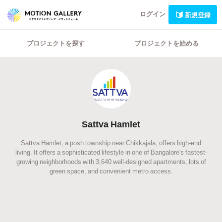
ログイン
新規登録
プロジェクトを探す
プロジェクトを始める
Sattva Hamlet
Sattva Hamlet, a posh township near Chikkajala, offers high-end
living. It offers a sophisticated lifestyle in one of Bangalore's fastest-
growing neighborhoods with 3,640 well-designed apartments, lots of
green space, and convenient metro access.