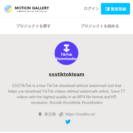
ログイン
新規登録
プロジェクトを探す
プロジェクトを始める
ssstiktokteam
SSSTikTok is a free TikTok download without watermark tool that
helps you download TikTok videos without watermark online. Save TT
videos with the highest quality in an MP4 file format and HD
resolution. #ssstik #ssstiktok #ssstiktokio
東京都
https://ssstiks.io/