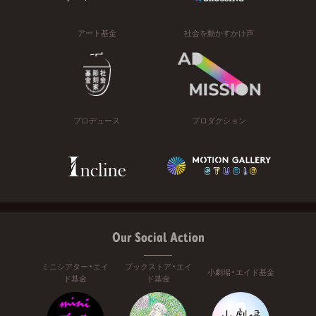
アート基金
社会を動かすかけ声
プロデュース
プロダクション
Our Social Action
ミニシアター・エイ
ブックストア・エイ
小劇場・エイド基金
ド基金
ド基金