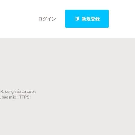
ログイン
新規登録
クト
R, cung cấp cá cược
最新進捗報告から探す
mo, bảo mật HTTPS!