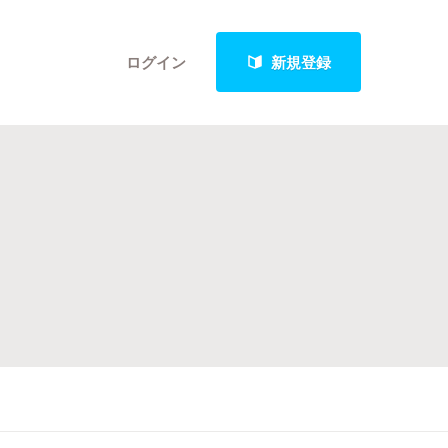
ログイン
新規登録
クト
最新進捗報告から探す