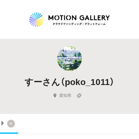
Highlight
人気のプロジェクト
新着プロジェクト
終了間近のプロジェ
すーさん（poko_1011）
Feature
タグから探す
キュレーターから探す
特集から探す
愛知県
Legendary
クト
0
最新達成プロジェクト
調達額が大きいプロジェクト