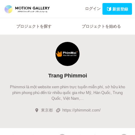
ログイン
新規登録
プロジェクトを探す
プロジェクトを始める
Trang Phimmoi
Phimmoi là một website xem phim trực tuyến miễn phí, sở hữu kho
phim phong phú đến từ nhiều quốc gia như Mỹ, Hàn Quốc, Trung
Quốc, Việt Nam,...
東京都
https://phimmoit.com/