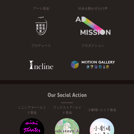
アート基金
社会を動かすかけ声
プロデュース
プロダクション
Our Social Action
ミニシアター・エイ
ブックストア・エイ
小劇場・エイド基金
ド基金
ド基金