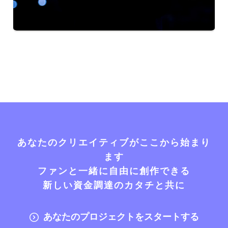
あなたのクリエイティブがここから始まり
ます
ファンと一緒に自由に創作できる
新しい資金調達のカタチと共に
あなたのプロジェクトをスタートする