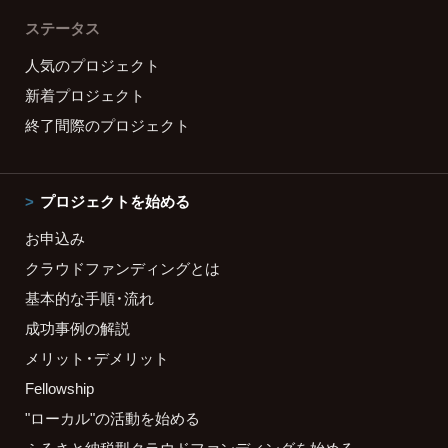
ステータス
人気のプロジェクト
新着プロジェクト
終了間際のプロジェクト
プロジェクトを始める
お申込み
クラウドファンディングとは
基本的な手順・流れ
成功事例の解説
メリット・デメリット
Fellowship
"ローカル"の活動を始める