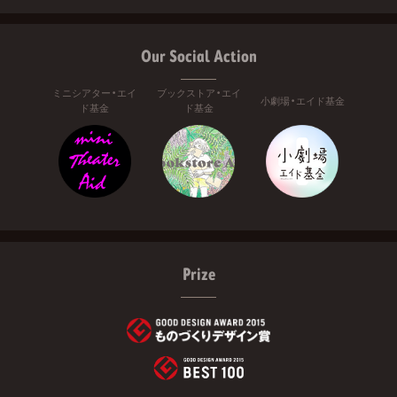
Our Social Action
ミニシアター・エイ
ブックストア・エイ
小劇場・エイド基金
ド基金
ド基金
Prize