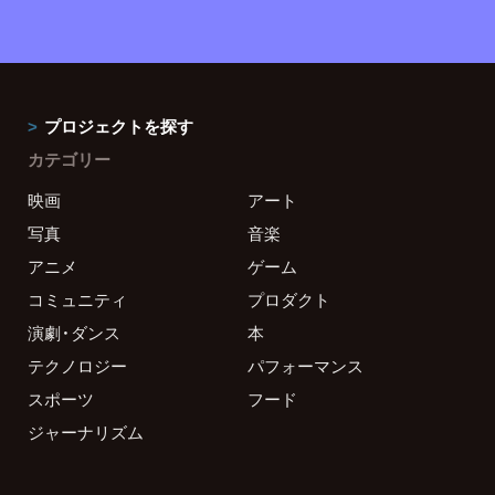
プロジェクトを探す
カテゴリー
映画
アート
写真
音楽
アニメ
ゲーム
コミュニティ
プロダクト
演劇・ダンス
本
テクノロジー
パフォーマンス
スポーツ
フード
ジャーナリズム