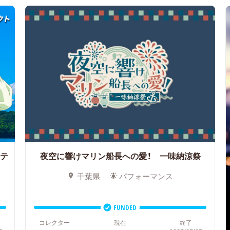
テ
夜空に響けマリン船長への愛！ 一味納涼祭
千葉県
パフォーマンス
FUNDED
コレクター
現在
終了