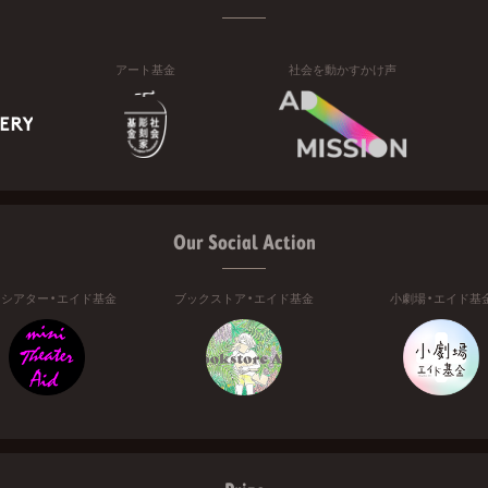
アート基金
社会を動かすかけ声
Our Social Action
ニシアター・エイド基金
ブックストア・エイド基金
小劇場・エイド基