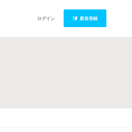
ログイン
新規登録
クト
最新進捗報告から探す