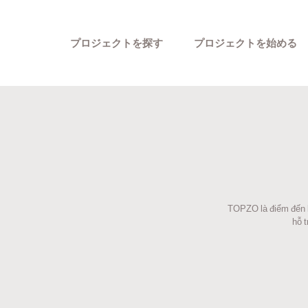
プロジェクトを探す
プロジェクトを始める
TOPZO là điểm đến lý
カテゴリーから探す
hỗ 