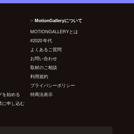
MotionGalleryについて
MOTIONGALLERYとは
#2020 年代
よくあるご質問
お問い合わせ
取材のご相談
利用規約
プライバシーポリシー
グを始める
特商法表示
業に申し込む