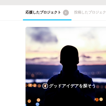
応援したプロジェクト
投稿したプロジェ
0
グッドアイデアを探そう