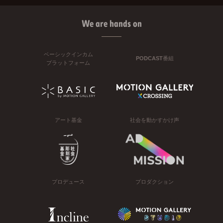
We are hands on
ベーシックインカム
PODCAST番組
プラットフォーム
アート基金
社会を動かすかけ声
プロデュース
プロダクション