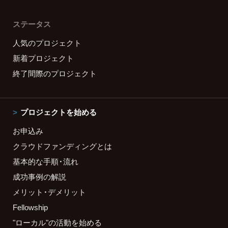
ステータス
人気のプロジェクト
新着プロジェクト
終了間際のプロジェクト
プロジェクトを始める
お申込み
クラウドファンディングとは
基本的な手順・流れ
成功事例の解説
メリット・デメリット
Fellowship
"ローカル"の活動を始める