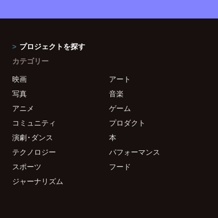
プロジェクトを探す
カテゴリー
映画
アート
写真
音楽
アニメ
ゲーム
コミュニティ
プロダクト
演劇・ダンス
本
テクノロジー
パフォーマンス
スポーツ
フード
ジャーナリズム