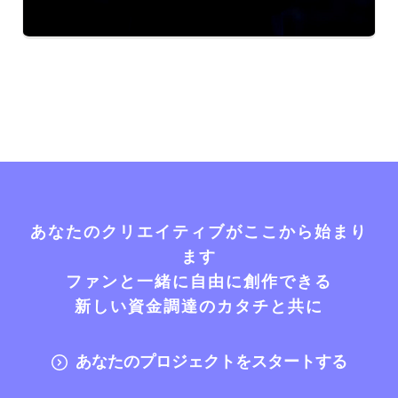
あなたのクリエイティブがここから始まり
ます
ファンと一緒に自由に創作できる
新しい資金調達のカタチと共に
あなたのプロジェクトをスタートする