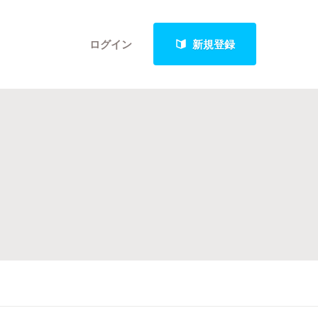
ログイン
新規登録
クト
最新進捗報告から探す