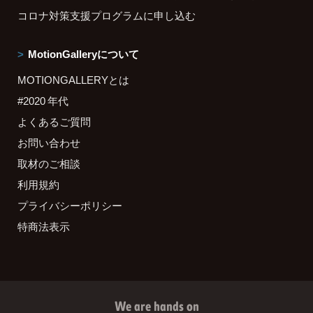
コロナ対策支援プログラムに申し込む
MotionGalleryについて
MOTIONGALLERYとは
#2020 年代
よくあるご質問
お問い合わせ
取材のご相談
利用規約
プライバシーポリシー
特商法表示
We are hands on