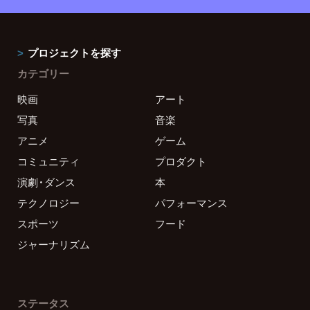
プロジェクトを探す
カテゴリー
映画
アート
写真
音楽
アニメ
ゲーム
コミュニティ
プロダクト
演劇・ダンス
本
テクノロジー
パフォーマンス
スポーツ
フード
ジャーナリズム
ステータス