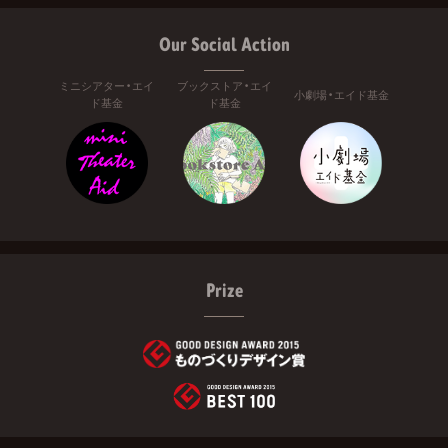
Our Social Action
ミニシアター・エイ
ブックストア・エイ
小劇場・エイド基金
ド基金
ド基金
Prize