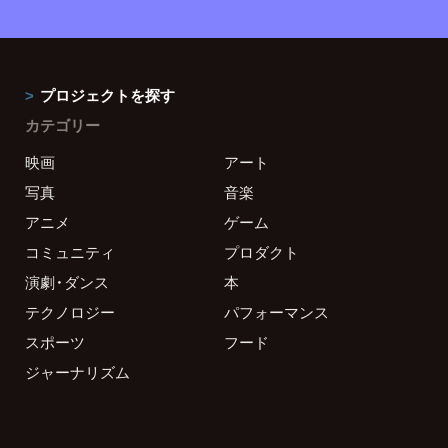
プロジェクトを探す
カテゴリー
映画
アート
写真
音楽
アニメ
ゲーム
コミュニティ
プロダクト
演劇・ダンス
本
テクノロジー
パフォーマンス
スポーツ
フード
ジャーナリズム