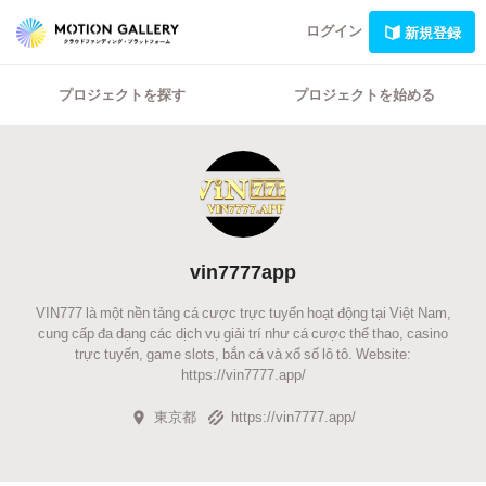
ログイン
新規登録
プロジェクトを探す
プロジェクトを始める
vin7777app
VIN777 là một nền tảng cá cược trực tuyến hoạt động tại Việt Nam,
cung cấp đa dạng các dịch vụ giải trí như cá cược thể thao, casino
trực tuyến, game slots, bắn cá và xổ số lô tô. Website:
https://vin7777.app/
東京都
https://vin7777.app/