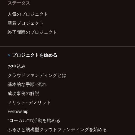
ステータス
人気のプロジェクト
新着プロジェクト
終了間際のプロジェクト
プロジェクトを始める
お申込み
クラウドファンディングとは
基本的な手順・流れ
成功事例の解説
メリット・デメリット
Fellowship
"ローカル"の活動を始める
ふるさと納税型クラウドファンディングを始める