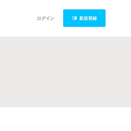
ログイン
新規登録
クト
最新進捗報告から探す