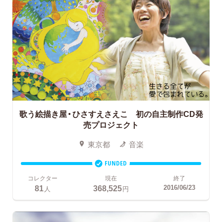
歌う絵描き屋・ひさすえさえこ 初の自主制作CD発
売プロジェクト
東京都
音楽
FUNDED
コレクター
現在
終了
81
368,525
2016/06/23
人
円