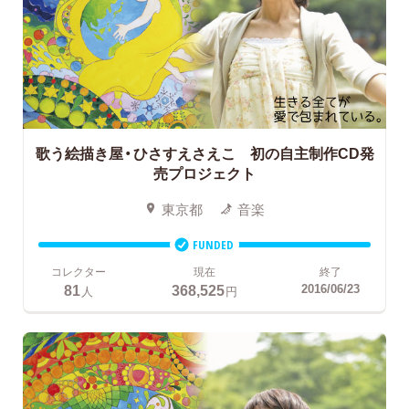
歌う絵描き屋・ひさすえさえこ 初の自主制作CD発
売プロジェクト
東京都
音楽
FUNDED
コレクター
現在
終了
81
368,525
2016/06/23
人
円