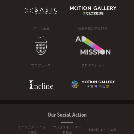
アート基金
社会を動かすかけ声
プロデュース
プロダクション
Our Social Action
ミニシアター・エイ
ブックストア・エイ
小劇場・エイド基金
ド基金
ド基金