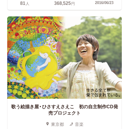
81
368,525
2016/06/23
人
円
歌う絵描き屋・ひさすえさえこ 初の自主制作CD発
売プロジェクト
東京都
音楽