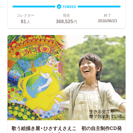
FUNDED
コレクター
現在
終了
81
368,525
2016/06/23
人
円
歌う絵描き屋・ひさすえさえこ 初の自主制作CD発