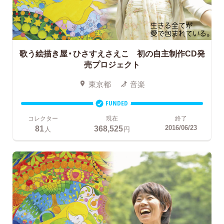
歌う絵描き屋・ひさすえさえこ 初の自主制作CD発
売プロジェクト
東京都
音楽
FUNDED
コレクター
現在
終了
81
368,525
2016/06/23
人
円