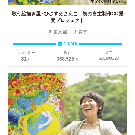
歌う絵描き屋・ひさすえさえこ 初の自主制作CD発
売プロジェクト
東京都
音楽
FUNDED
コレクター
現在
終了
81
368,525
2016/06/23
人
円