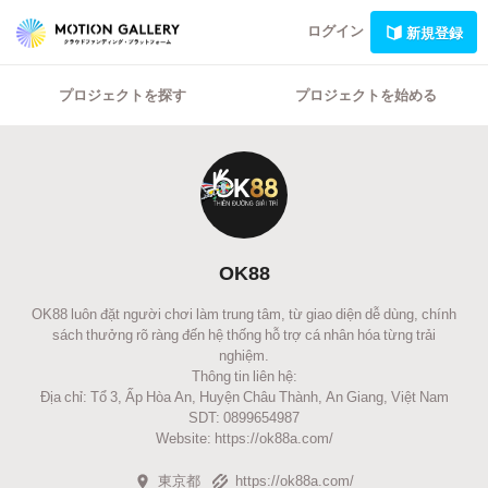
ログイン
新規登録
プロジェクトを探す
プロジェクトを始める
OK88
OK88 luôn đặt người chơi làm trung tâm, từ giao diện dễ dùng, chính
sách thưởng rõ ràng đến hệ thống hỗ trợ cá nhân hóa từng trải
nghiệm.
Thông tin liên hệ:
Địa chỉ: Tổ 3, Ấp Hòa An, Huyện Châu Thành, An Giang, Việt Nam
SDT: 0899654987
Website: https://ok88a.com/
東京都
https://ok88a.com/