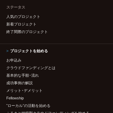
ステータス
人気のプロジェクト
新着プロジェクト
終了間際のプロジェクト
プロジェクトを始める
お申込み
クラウドファンディングとは
基本的な手順・流れ
成功事例の解説
メリット・デメリット
Fellowship
"ローカル"の活動を始める