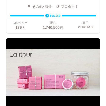
その他・海外
プロダクト
FUNDED
コレクター
現在
終了
179
1,740,500
2014/06/12
人
円