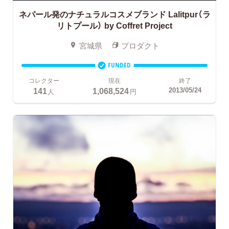
ネパール発のナチュラルコスメブランド Lalitpur（ラ
リトプール） by Coffret Project
宮城県
プロダクト
FUNDED
コレクター
現在
終了
141
1,068,524
2013/05/24
人
円