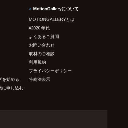
MotionGalleryについて
MOTIONGALLERYとは
#2020 年代
よくあるご質問
お問い合わせ
取材のご相談
利用規約
プライバシーポリシー
グを始める
特商法表示
業に申し込む