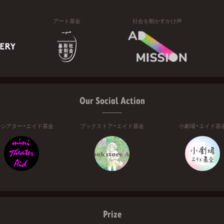
アート基金
社会を動かすかけ声
Our Social Action
ニシアター・エイド基金
ブックストア・エイド基金
小劇場・エイド基
Prize