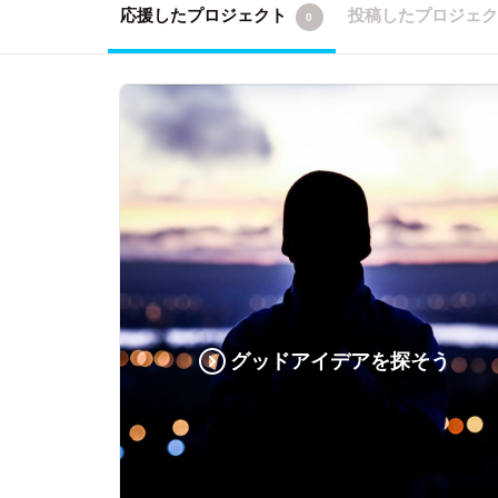
応援したプロジェクト
投稿したプロジェ
0
グッドアイデアを探そう